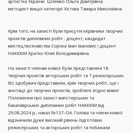
артистка України Шлемко Ольга Дмитрівна;
методист вищої категорії Хістєва Тамара Миколаївна.
Крім того, на захисті були присутні керівники творчих
проєктів дипломних робіт : доцент, кандидат
мистецтвознавства Сорока Іван Івановис і доцент
НАКККіМ Кратко Юлія Володимирівна.
На захисті членам комісії були представлені 18
творчих проєктів акторських робіт та 7 режисерських.
Всі здобувачі представили, крім творчих робіт, ще і
анотації до творчих проєктів, зроблені згідно вимог
Положення про захист магістерських та
бакалаврських дипломних робіт НАКККіМ від
29.08.2024 р., наказ №137-ОА. Голова та члени комісії
відзначили дуже високий рівень підготовки
режисерських та акторських робіт та побажали