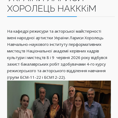
ХОРОЛЕЦЬ НАКККіМ
На кафедрі режисури та акторської майстерності
імені народної артистки України Лариси Хоролець
Навчально-наукового інституту перформативних
мистецтв Національної академії керівних кадрів
культури і мистецтв 8 і 9 червня 2026 року відбувся
захист бакалаврських робіт здобувачами 4-го курсу
режисерського та акторського відділення навчання
(групи БСМ-11-22 і БСМ12-22).