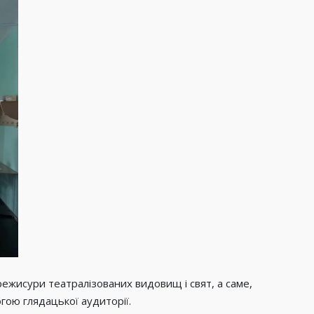
режисури театралізованих видовищ і свят, а саме,
могою глядацької аудиторії.