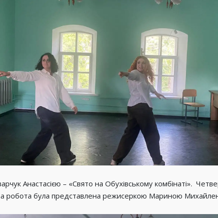
рчук Анастасією – «Свято на Обухівському комбінаті». Четв
п’ята робота була представлена режисеркою Мариною Михайле