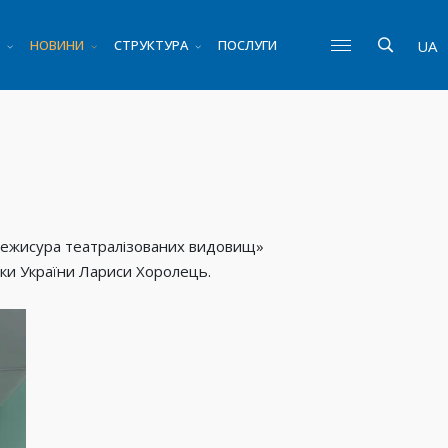
НОВИНИ
СТРУКТУРА
ПОСЛУГИ
UA
: Режисура театралізованих видовищ»
тки України Лариси Хоролець.