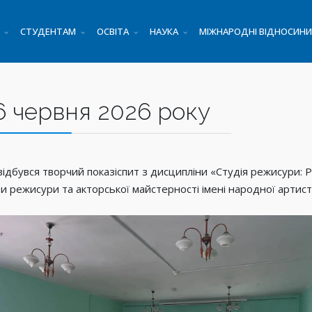
СТУДЕНТАМ
ОСВІТА
НАУКА
МІЖНАРОДНІ ВІДНОСИНИ
6 червня 2026 року
 відбувся творчий показіспит з дисципліни «Студія режисури
и режисури та акторської майстерності імені народної артис