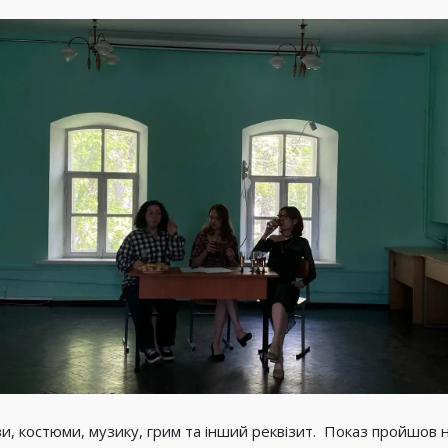
зи, костюми, музику, грим та інший реквізит. Показ пройшов н