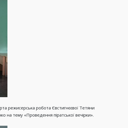
ерта режисерська робота Євстигнєєвої Тетяни
нко на тему «Проведення піратської вечірки».