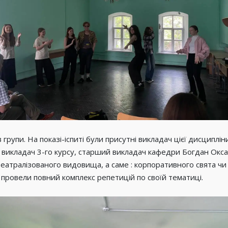
групи. На показі-іспиті були присутні викладач цієї дисципл
викладач 3-го курсу, старший викладач кафедри Богдан Оксан
еатралізованого видовища, а саме : корпоративного свята чи
а провели повний комплекс репетицій по своїй тематиці.