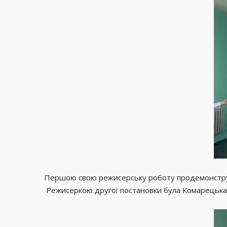
Першою свою режисерську роботу продемонструва
Режисеркою другої постановки була Комарецька І