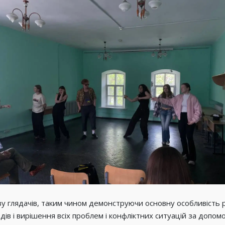
зу глядачів, таким чином демонструючи основну особливість 
одів і вирішення всіх проблем і конфліктних ситуацій за допо